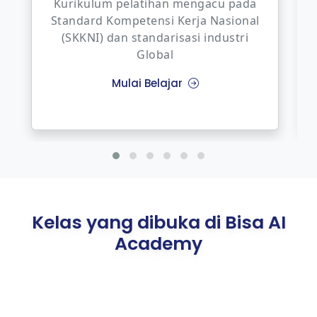
elatihan mengacu pada
mpetensi Kerja Nasional
Anda dapat membu
n standarisasi industri
setelah menyelesaika
Global
Course
lai Belajar
Lihat Portofolio
Kelas yang dibuka di Bisa AI
Academy