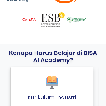
Kenapa Harus Belajar di BISA
AI Academy?
ulum Industri
Pembelajaran
Portofo